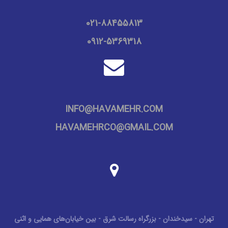
02
1
-88455813
0912-5369318
INFO@HAVAMEHR.COM
HAVAMEHRCO@GMAIL.COM
تهران - سیدخندان - بزرگراه رسالت شرق - بین خیابان‌های همایی و اثنی