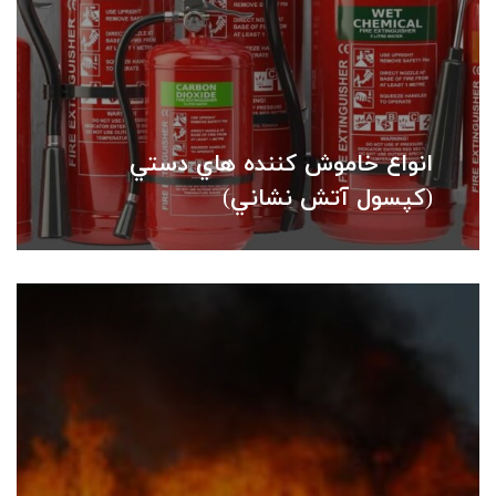
انواع خاموش كننده هاي دستي
(كپسول آتش نشاني)