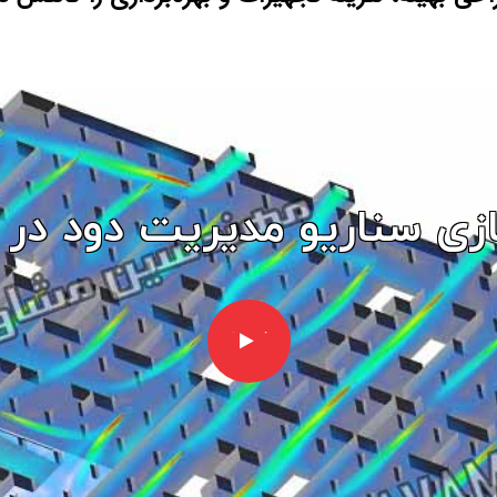
ی سناريو مديريت دود در 
پخش