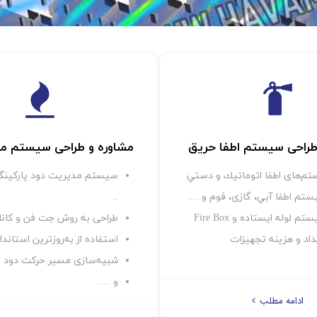
طراحی سیستم اطفا حریق
مشاوره و طراحی سیستم مد
تم‌های اطفا اتوماتيك و دستي
سيستم مديريت دود پاركينگ،
تم اطفا آبي، گازی، فوم و …
..
 لوله ايستاده و Fire Box
طراحی به روش جت فن و كان
د و هزينه تجهيزات
استفاده از به‌روزترين استاندا
شبيه‌سازی مسير حركت دود
و ….
ادامه مطلب