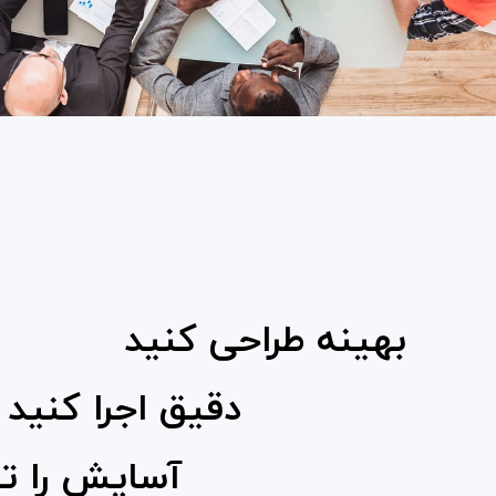
بهينه طراحی كنيد
دقيق اجرا كنيد
آسايش را تج