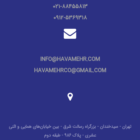
02
1
-88455813
0912-5369318
INFO@HAVAMEHR.COM
HAVAMEHRCO@GMAIL.COM
تهران - سیدخندان - بزرگراه رسالت شرق - بین خیابان‌های همایی و اثنی
عشری - پلاک 986 - طبقه دوم