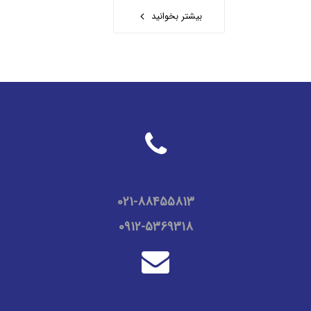
بیشتر بخوانید
02
1
-88455813
0912-5369318