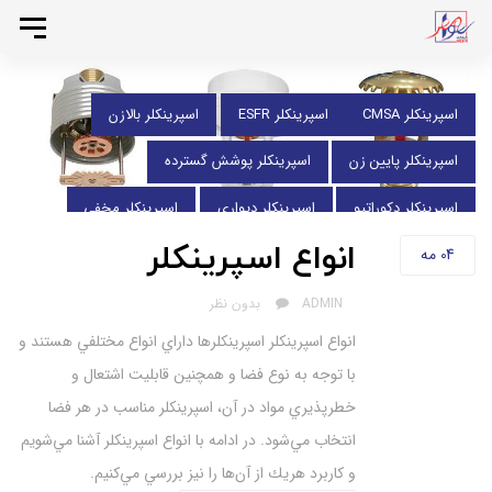
د
د
تغییر
ردن
وضعی
ردن
ا
ناوبری
برچسب‌
اسپرينكلر CMSA
اسپرينكلر ESFR
اسپرينكلر بالازن
فحه
ینک
ها
ندی
اسپرينكلر پايين زن
اسپرينكلر پوشش گسترده
صلی
ا
اسپرينكلر دكوراتيو
اسپرينكلر ديواري
اسپرينكلر مخفي
رش
ه
انواع اسپرینکلر
اسپرينكلر مسكوني
اسپرینکلر
اطفا حریق
04
مه
حتوا
محاسبات هیدرولیکی
واكنش استاندارد
واكنش سريع
AUTHOR
ADMIN
بدون نظر
انواع اسپرینکلر اسپرينكلرها داراي انواع مختلفي هستند و
با توجه به نوع فضا و همچنين قابليت اشتعال و
خطرپذيري مواد در آن، اسپرينكلر مناسب در هر فضا
انتخاب مي‌شود. در ادامه با انواع اسپرينكلر آشنا مي‌شويم
و كاربرد هريك از آن‌ها را نيز بررسي مي‌كنيم.