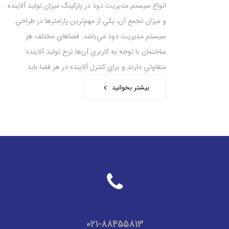
انواع سیستم مدیریت دود در پارکینگ ميزان توليد آلاينده
و ميزان تجمع آن، يكي از مهم‌ترين پارامترها در طراحي
سيستم مديريت دود مي‌باشد. فضاهاي مختلف هر
ساختمان با توجه به كاربري آن‌ها نرخ توليد آلاينده
متفاوتي دارند و براي كنترل آلاينده در هر فضا بايد
بیشتر بخوانید
02
1
-88455813