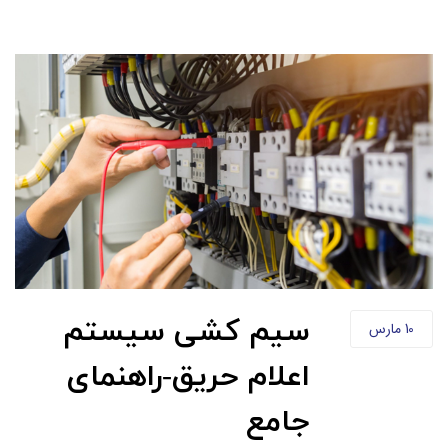
سیم کشی سیستم
10
مارس
اعلام حریق-راهنمای
جامع