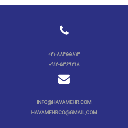
02
1
-88455813
0912-5369318
INFO@HAVAMEHR.COM
HAVAMEHRCO@GMAIL.COM