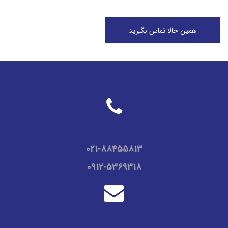
همین حالا تماس بگیرید
02
1
-88455813
0912-5369318